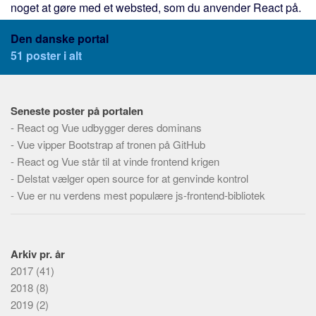
noget at gøre med et websted, som du anvender React på.
Server-siden
Klient-siden
Den danske portal
Skabeloner
51 poster i alt
Grænseflade
Lagring
Seneste poster på portalen
Database typer
-
React og Vue udbygger deres dominans
-
Vue vipper Bootstrap af tronen på GitHub
Relationsdatabaser
-
React og Vue står til at vinde frontend krigen
Dokumentdatabaser
-
Delstat vælger open source for at genvinde kontrol
Flade filer
-
Vue er nu verdens mest populære js-frontend-bibliotek
Graf databaser
Objektdatabaser
Arkiv pr. år
Biblioteker
2017
(41)
CMS
2018
(8)
2019
(2)
Statiske Side Generatorer