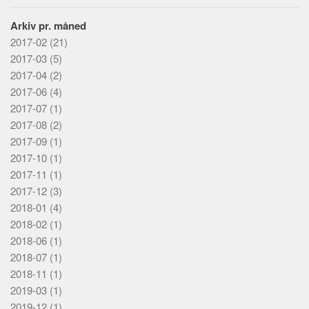
Notetagning
Arkiv pr. måned
Kort
2017-02
(21)
Meta
2017-03
(5)
2017-04
(2)
Målgrupper
2017-06
(4)
Vejledninger
2017-07
(1)
2017-08
Lande
(2)
2017-09
(1)
Personer
2017-10
(1)
Steder
2017-11
(1)
Kilder
2017-12
(3)
2018-01
(4)
Emner
2018-02
(1)
Platform
2018-06
(1)
2018-07
(1)
Stak
2018-11
(1)
Programmeringssprog
2019-03
(1)
Struktur
2019-12
(1)