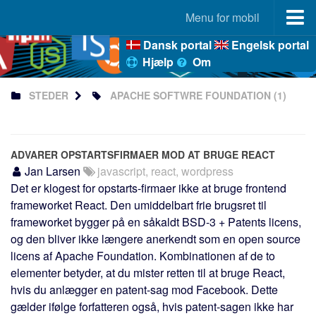
Menu for mobil
Dansk portal
Engelsk portal
Portal
Hjælp
Om
StaticSiteGenerators.dk
STEDER
APACHE SOFTWRE FOUNDATION
(1)
JAMstack.dk
NoSQL.dk
Markdown.dk
ADVARER OPSTARTSFIRMAER MOD AT BRUGE REACT
Ecmascript.dk
Jan Larsen
javascript, react, wordpress
TypeScript.dk
Det er klogest for opstarts-firmaer ikke at bruge frontend
frameworket React. Den umiddelbart frie brugsret til
Node-js.dk
frameworket bygger på en såkaldt BSD-3 + Patents licens,
React-js.dk
og den bliver ikke længere anerkendt som en open source
Vue-js.dk
licens af Apache Foundation. Kombinationen af de to
elementer betyder, at du mister retten til at bruge React,
JLKM.dk
hvis du anlægger en patent-sag mod Facebook. Dette
Frameworks
gælder ifølge forfatteren også, hvis patent-sagen ikke har