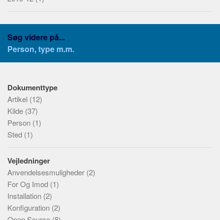
IDE
Emneord
Søg videre på...
Vurderinger
Person, type m.m.
Funktioner
Ydelse
Dokumenttype
Brugervenlighed
Artikel
(12)
Sikkerhed
Kilde
(37)
Anerkendelse
Person
(1)
Sted
(1)
Udbredelse
Vejledninger
Anvendelsesmuligheder
(2)
For Og Imod
(1)
Installation
(2)
Konfiguration
(2)
Open Source
(8)