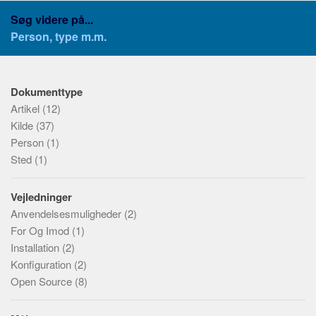
IDE
Søg videre på...
Person, type m.m.
Emneord
Vurderinger
Funktioner
Dokumenttype
Artikel
(12)
Ydelse
Kilde
(37)
Brugervenlighed
Person
(1)
Sikkerhed
Sted
(1)
Anerkendelse
Vejledninger
Udbredelse
Anvendelsesmuligheder
(2)
For Og Imod
(1)
Installation
(2)
Konfiguration
(2)
Open Source
(8)