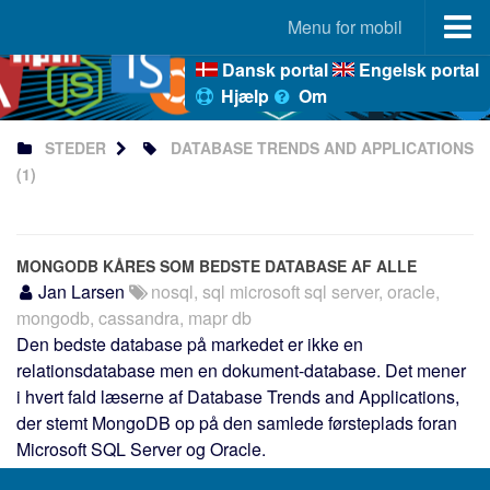
Menu for mobil
Dansk portal
Engelsk portal
Portal
Hjælp
Om
StaticSiteGenerators.dk
STEDER
DATABASE TRENDS AND APPLICATIONS
JAMstack.dk
(1)
NoSQL.dk
Markdown.dk
Ecmascript.dk
MONGODB KÅRES SOM BEDSTE DATABASE AF ALLE
TypeScript.dk
Jan Larsen
nosql, sql microsoft sql server, oracle,
mongodb, cassandra, mapr db
Node-js.dk
Den bedste database på markedet er ikke en
React-js.dk
relationsdatabase men en dokument-database. Det mener
Vue-js.dk
i hvert fald læserne af Database Trends and Applications,
der stemt MongoDB op på den samlede førsteplads foran
JLKM.dk
Microsoft SQL Server og Oracle.
Frameworks