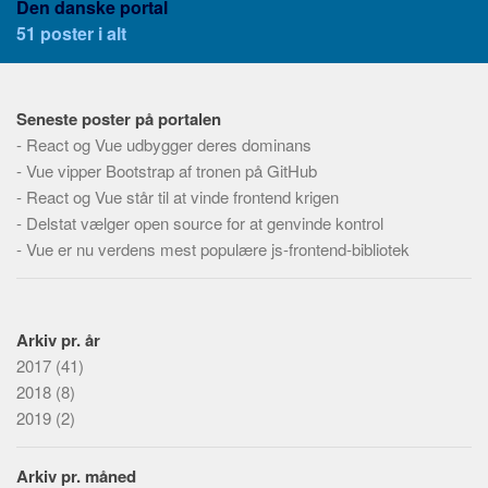
Den danske portal
Server-siden
51 poster i alt
Klient-siden
Skabeloner
Grænseflade
Seneste poster på portalen
-
React og Vue udbygger deres dominans
Lagring
-
Vue vipper Bootstrap af tronen på GitHub
Database typer
-
React og Vue står til at vinde frontend krigen
-
Delstat vælger open source for at genvinde kontrol
Relationsdatabaser
-
Vue er nu verdens mest populære js-frontend-bibliotek
Dokumentdatabaser
Flade filer
Graf databaser
Arkiv pr. år
Objektdatabaser
2017
(41)
2018
(8)
Biblioteker
2019
(2)
CMS
Statiske Side Generatorer
Arkiv pr. måned