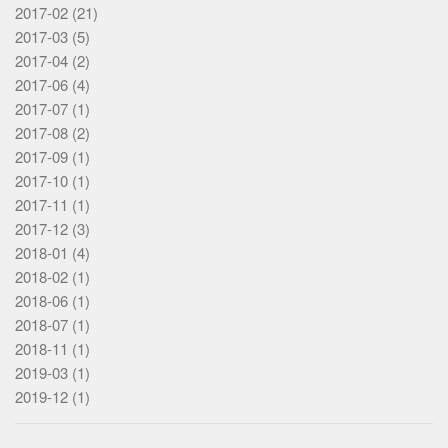
2017-02
(21)
Notetagning
2017-03
(5)
Kort
2017-04
(2)
Meta
2017-06
(4)
2017-07
(1)
Målgrupper
2017-08
(2)
Vejledninger
2017-09
(1)
2017-10
Lande
(1)
2017-11
(1)
Personer
2017-12
(3)
Steder
2018-01
(4)
Kilder
2018-02
(1)
2018-06
(1)
Emner
2018-07
(1)
Platform
2018-11
(1)
2019-03
(1)
Stak
2019-12
(1)
Programmeringssprog
Struktur